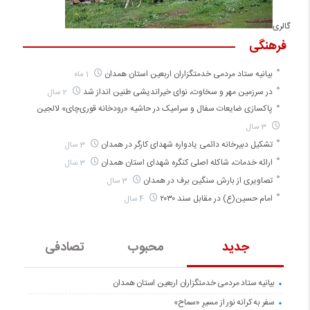
گالری
فرهنگی
بیانیه ستاد مردمی خدمتگزاران اربعین استان همدان
1 ماه
در سرزمین مهر و سخاوت، نوای خیراندیشی طنین انداز شد
2 سال
پاکسازی ضایعات سفال و سرامیک در حاشیه «رودخانه قوری‌چای» لالجین
3 سال
تشکیل دبیرخانه دائمی یادواره شهدای کارگر در همدان
3 سال
ارائه خدمات، شاکله اصلی کنگره شهدای استان همدان
3 سال
تصاویری از بارش سنگین برف در همدان
3 سال
امام حسین(ع) در مقابل سند ۲۰۳۰
4 سال
جدید
محبوب
تصادفی
بیانیه ستاد مردمی خدمتگزاران اربعین استان همدان
سفر به کرانه‌ نور از مسیرِ «سماح»