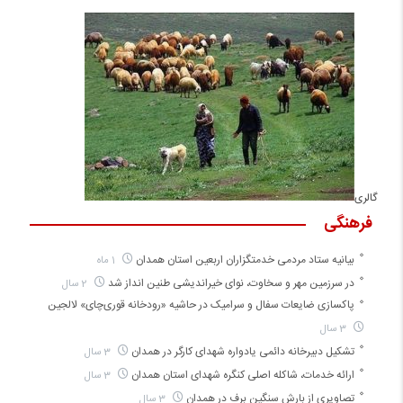
گالری
فرهنگی
بیانیه ستاد مردمی خدمتگزاران اربعین استان همدان
1 ماه
در سرزمین مهر و سخاوت، نوای خیراندیشی طنین انداز شد
2 سال
پاکسازی ضایعات سفال و سرامیک در حاشیه «رودخانه قوری‌چای» لالجین
3 سال
تشکیل دبیرخانه دائمی یادواره شهدای کارگر در همدان
3 سال
ارائه خدمات، شاکله اصلی کنگره شهدای استان همدان
3 سال
تصاویری از بارش سنگین برف در همدان
3 سال