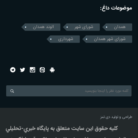
موضوعات داغ:
همدان
شورای شهر
الوند همدان
شورای شهر همدان
شهرداری
طراحی و تولید
دی تمز
کليه حقوق اين سايت متعلق به پایگاه خبري-تحليلي