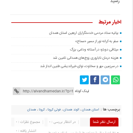
رسید
اخبار مرتبط
بیانیه ستاد مردمی خدمتگزاران اربعین استان همدان
سفر به کرانه‌ نور از مسیرِ «سماح»
میثاقی دوباره در آستانه‌ وداعی بزرگ
هزینه درمان ناباروری زوج‌های همدانی تامین شد
در سرزمین مهر و سخاوت، نوای خیراندیشی طنین انداز شد
لینک کوتاه
برچسب ها :
استان همدان
،
الوند همدان
،
فوتی کرونا
،
کرونا
،
همدان
ارسال نظر شما
در انتظار بررسی : 0
مجموع نظرات : 0
انتشار یافته : 0