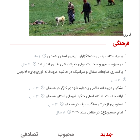
گالری
فرهنگی
بیانیه ستاد مردمی خدمتگزاران اربعین استان همدان
1 ماه
در سرزمین مهر و سخاوت، نوای خیراندیشی طنین انداز شد
2 سال
پاکسازی ضایعات سفال و سرامیک در حاشیه «رودخانه قوری‌چای» لالجین
3 سال
تشکیل دبیرخانه دائمی یادواره شهدای کارگر در همدان
3 سال
ارائه خدمات، شاکله اصلی کنگره شهدای استان همدان
3 سال
تصاویری از بارش سنگین برف در همدان
3 سال
امام حسین(ع) در مقابل سند ۲۰۳۰
3 سال
جدید
محبوب
تصادفی