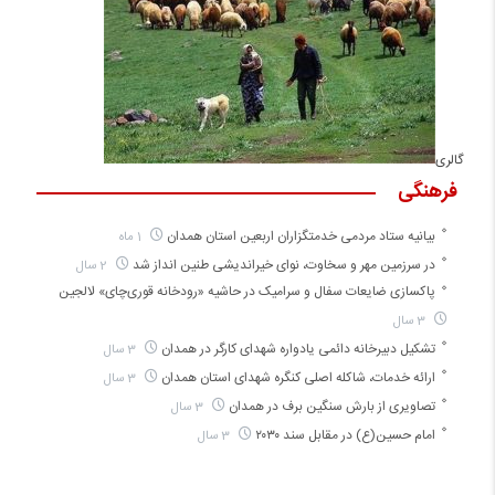
گالری
فرهنگی
بیانیه ستاد مردمی خدمتگزاران اربعین استان همدان
1 ماه
در سرزمین مهر و سخاوت، نوای خیراندیشی طنین انداز شد
2 سال
پاکسازی ضایعات سفال و سرامیک در حاشیه «رودخانه قوری‌چای» لالجین
3 سال
تشکیل دبیرخانه دائمی یادواره شهدای کارگر در همدان
3 سال
ارائه خدمات، شاکله اصلی کنگره شهدای استان همدان
3 سال
تصاویری از بارش سنگین برف در همدان
3 سال
امام حسین(ع) در مقابل سند ۲۰۳۰
3 سال