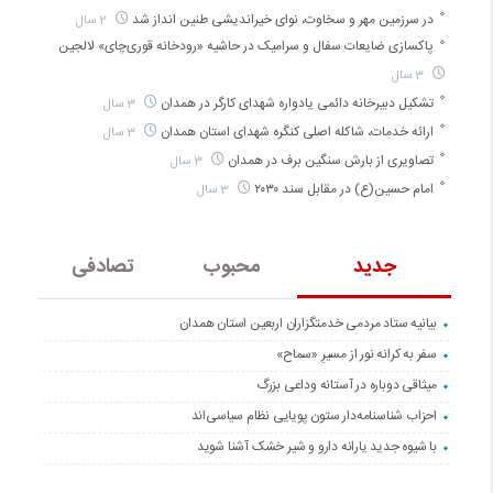
در سرزمین مهر و سخاوت، نوای خیراندیشی طنین انداز شد
2 سال
پاکسازی ضایعات سفال و سرامیک در حاشیه «رودخانه قوری‌چای» لالجین
3 سال
تشکیل دبیرخانه دائمی یادواره شهدای کارگر در همدان
3 سال
ارائه خدمات، شاکله اصلی کنگره شهدای استان همدان
3 سال
تصاویری از بارش سنگین برف در همدان
3 سال
امام حسین(ع) در مقابل سند ۲۰۳۰
3 سال
جدید
محبوب
تصادفی
بیانیه ستاد مردمی خدمتگزاران اربعین استان همدان
سفر به کرانه‌ نور از مسیرِ «سماح»
میثاقی دوباره در آستانه‌ وداعی بزرگ
احزاب شناسنامه‌دار ستون پویایی نظام سیاسی‌اند
با شیوه جدید یارانه دارو و شیر خشک آشنا شوید