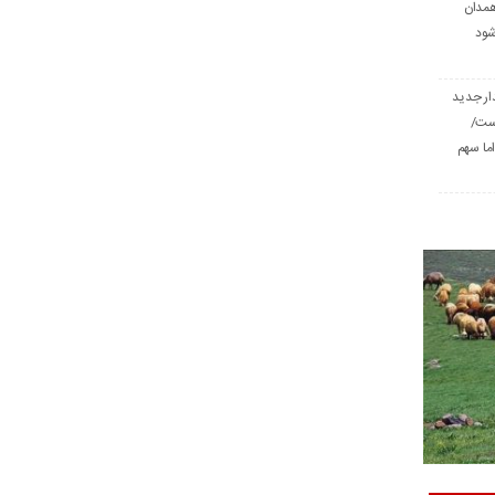
همدان
شود
ار جدید
است/
ا سهم