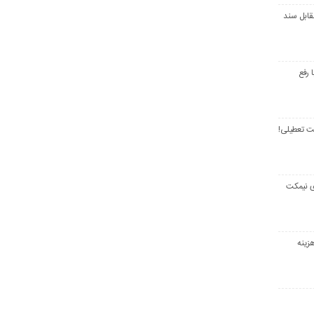
قابل سند
 رفع
ت تعطیلی!
ی نیمکت
زینه