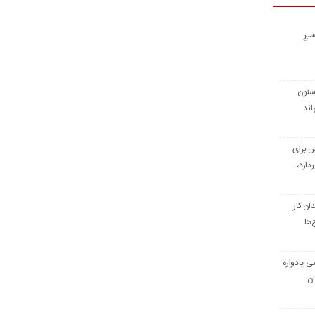
یرِ
 ستون
اند
س برای
دارد،
ن کار
‌ها
ی یادواره
ان