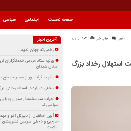
صفحه نخست
اجتماعی
سیاسی
1902 بازدید
0 نظر
چاپ خبر
آخرین اخبار
زخمی‌که جهان ندید…
بیانیه ستاد مردمی خدمتگزاران ارب
 براعت استهلال رخداد بزرگ
استان همدان
سفر به کرانه‌ نور از مسیرِ «سماح»
میثاقی دوباره در آستانه‌ وداعی بز
احزاب شناسنامه‌دار ستون پویایی 
سیاسی‌اند
آیین استقبال از دبیرکل اکو و مهما
خارجی و داخلی سومین کنفوبیشن 
سلامت