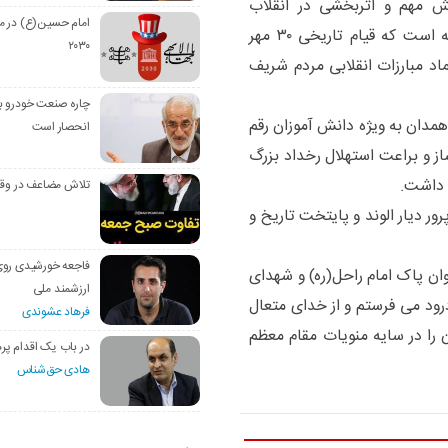
قش مهم و اثربخشی در انقلاب
امام حسین(ع) در م
اسلامی، دفاع مقدس و عرصه های جهاد و ایثار داشته است که قیام تاریخی ۳۰ مهر
۲۰۳۰
نماد مبارزات انقلابی مردم شریف
چاره صنعت خودرو با
انقلابی همدان به ویژه دانش آموزان رقم
انحصار است
 و براعت استهلال رخداد بزرگ
تلاش مضاعف در وق
 شهیدپرور دیار الوند و پایتخت تاریخ و
فاجعه خورشیدی رو
داشت سالروز حماسه ۳۰ مهر، به روان پاک امام راحل(ره) و شهدای
ارزشمند ملی
رود می فرستم و از خدای متعال
فرهاد عشوندی
را در سایه منویات مقام معظم
در باب یک اقدام پره
هادی حق‌شناس