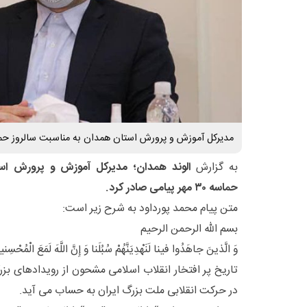
مدیرکل آموزش و پرورش استان همدان به مناسبت سالروز حماسه ۳۰ مهر پیامی صاد
به گزارش
الوند همدان؛ مدیرکل آموزش و پرورش است
حماسه ۳۰ مهر پیامی صادر کرد.
متن پیام محمد پورداود به شرح زیر است:
بسم الله الرحمن الرحیم
وَ الَّذینَ جاهَدُوا فینا لَنَهْدِیَنَّهُمْ سُبُلَنا وَ إِنَّ اللَّهَ لَمَعَ الْمُحْسِنینَ(۶۹/عنک
تاریخ پر افتخار انقلاب اسلامی مشحون از رویدادهای 
در حرکت انقلابی ملت بزرگ ایران به حساب می آید.