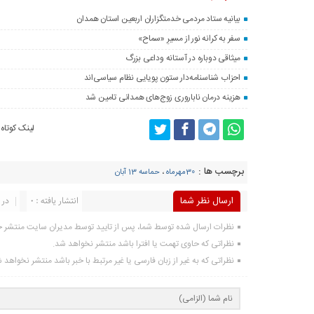
بیانیه ستاد مردمی خدمتگزاران اربعین استان همدان
سفر به کرانه‌ نور از مسیرِ «سماح»
میثاقی دوباره در آستانه‌ وداعی بزرگ
احزاب شناسنامه‌دار ستون پویایی نظام سیاسی‌اند
هزینه درمان ناباروری زوج‌های همدانی تامین شد
لینک کوتاه
برچسب ها :
30مهرماه
،
حماسه 13 آبان
ارسال نظر شما
انتشار یافته : 0
در 
نظرات ارسال شده توسط شما، پس از تایید توسط مدیران سایت منتشر 
نظراتی که حاوی تهمت یا افترا باشد منتشر نخواهد شد.
نظراتی که به غیر از زبان فارسی یا غیر مرتبط با خبر باشد منتشر نخواهد 