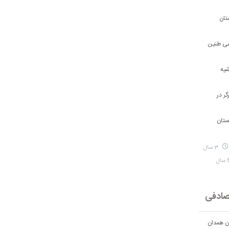
تان
شی طنین
شیه
ر در
ستان
3 سال
ادفی
ان همدان