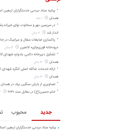
بیانیه ستاد مردمی خدمتگزاران اربعین اس
همدان
1 ماه
در سرزمین مهر و سخاوت، نوای خیراندی
انداز شد
2 سال
پاکسازی ضایعات سفال و سرامیک در حا
«رودخانه قوری‌چای» لالجین
3 سال
تشکیل دبیرخانه دائمی یادواره شهدای کارگ
همدان
3 سال
ارائه خدمات، شاکله اصلی کنگره شهدای ا
همدان
3 سال
تصاویری از بارش سنگین برف در همدان
امام حسین(ع) در مقابل سند ۲۰۳۰
4 سال
جدید
محبوب
تص
بیانیه ستاد مردمی خدمتگزاران اربعین است