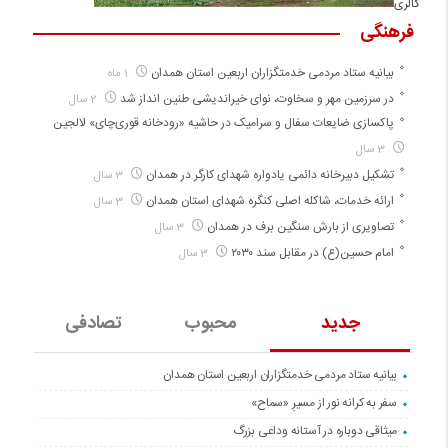
گالری
فرهنگی
بیانیه ستاد مردمی خدمتگزاران اربعین استان همدان
1 ماه
در سرزمین مهر و سخاوت، نوای خیراندیشی طنین انداز شد
2 سال
پاکسازی ضایعات سفال و سرامیک در حاشیه «رودخانه قوری‌چای» لالجین
3 سال
تشکیل دبیرخانه دائمی یادواره شهدای کارگر در همدان
3 سال
ارائه خدمات، شاکله اصلی کنگره شهدای استان همدان
3 سال
تصاویری از بارش سنگین برف در همدان
3 سال
امام حسین(ع) در مقابل سند ۲۰۳۰
3 سال
جدید
محبوب
تصادفی
بیانیه ستاد مردمی خدمتگزاران اربعین استان همدان
سفر به کرانه‌ نور از مسیرِ «سماح»
میثاقی دوباره در آستانه‌ وداعی بزرگ