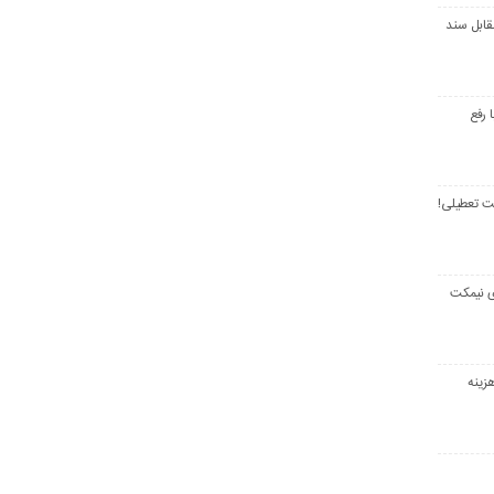
قابل سند
 رفع
ت تعطیلی!
ی نیمکت
زینه