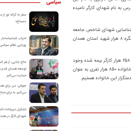
سیاسی
رس به نام شهدای کارگر نامیده
سفر به کرانه‌ نور از مس
«سماح»
ه شناسایی شهدای شاخص جامعه
کارگری و تجلیل از خانواده آنان با محوریت دبیرخانه کنگره ۸ هزار شهید استان همدان
احزاب شناسنامه‌دار
پویایی نظام سیاسی‌
وی در بخشی دیگر از سخنانش گفت: در استان همدان ۲۵۸ هزار کارگر بیمه شده وجود
حاج بابایی: از هر ک
دارد که ۱۴۲ هزار نفر دارای بیمه اجباری هستند و با یک خانواده ۸۵۰ هزار نفری به عنوان
توسعه همدان قدم بر
حمایت می‌کنم
تگزار این خانواده هستیم.
صوفی: من برای همدا
می‌کنم، نه برای جناح
تشکیل دبیرخانه دائم
شهدای کارگر در همد