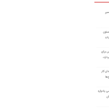
یرِ
 ستون
اند
س برای
دارد،
ن کار
‌ها
ی یادواره
ان