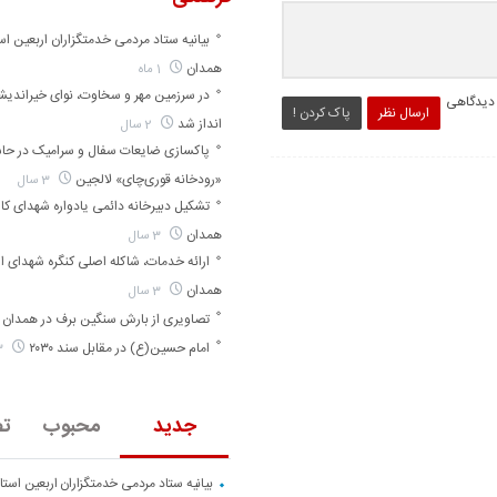
بیانیه ستاد مردمی خدمتگزاران اربعین اس
همدان
1 ماه
در سرزمین مهر و سخاوت، نوای خیراندی
 دیدگاهی
ارسال نظر
پاک کردن !
انداز شد
2 سال
پاکسازی ضایعات سفال و سرامیک در حا
«رودخانه قوری‌چای» لالجین
3 سال
تشکیل دبیرخانه دائمی یادواره شهدای کارگ
همدان
3 سال
ارائه خدمات، شاکله اصلی کنگره شهدای ا
همدان
3 سال
تصاویری از بارش سنگین برف در همدان
امام حسین(ع) در مقابل سند ۲۰۳۰
3 سال
جدید
محبوب
تص
بیانیه ستاد مردمی خدمتگزاران اربعین است