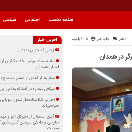
صفحه نخست
اجتماعی
سیاسی
1205 بازدید
0 نظر
چاپ خبر
آخرین اخبار
زخمی‌که جهان ندید…
گر در همدان
بیانیه ستاد مردمی خدمتگزاران ارب
استان همدان
سفر به کرانه‌ نور از مسیرِ «سماح»
میثاقی دوباره در آستانه‌ وداعی بز
احزاب شناسنامه‌دار ستون پویایی 
سیاسی‌اند
آیین استقبال از دبیرکل اکو و مهما
خارجی و داخلی سومین کنفوبیشن 
سلامت