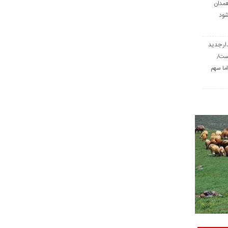
همدان
شود
ار جدید
است/
ا سهم