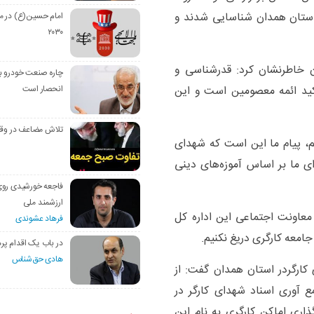
تان همدان، ۴۷۰ شهید کارگر استان همدان شناسایی شدند و
امام حسین(ع) در م
۲۰۳۰
ن خاطرنشان کرد: قدرشناسی و
چاره صنعت خودرو با
اکید ائمه معصومین است و این
انحصار است
تلاش مضاعف در وق
یم، پیام ما این است که شهدای
 ما بر اساس آموزه‌های دینی
فاجعه خورشیدی رو
ارزشمند ملی
ر معاونت اجتماعی این اداره کل
فرهاد عشوندی
جامعه کارگری دریغ نکنیم.
در باب یک اقدام پره
هادی حق‌شناس
 کارگردر استان همدان گفت: از
مع آوری اسناد شهدای کارگر در
ری اماکن کارگری به نام این