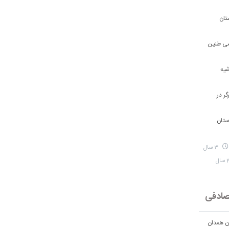
تان
شی طنین
شیه
ر در
ستان
3 سال
ادفی
ان همدان