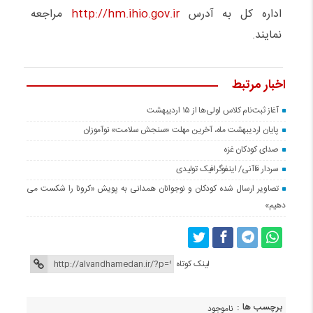
اداره کل به آدرس
http://hm.ihio.gov.ir
مراجعه
نمایند.
اخبار مرتبط
آغاز ثبت‌نام کلاس اولی‌ها از ۱۵ اردیبهشت
پایان اردیبهشت ماه، آخرین مهلت «سنجش سلامت» نوآموزان
صدای کودکان غزه
سردار قاآنی/ اینفوگرافیک تولیدی
تصاویر ارسال شده کودکان و نوجوانان همدانی به پویش «کرونا را شکست می
دهیم»
لینک کوتاه
برچسب ها :
ناموجود