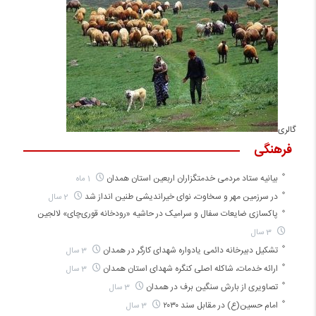
گالری
فرهنگی
بیانیه ستاد مردمی خدمتگزاران اربعین استان همدان
1 ماه
در سرزمین مهر و سخاوت، نوای خیراندیشی طنین انداز شد
2 سال
پاکسازی ضایعات سفال و سرامیک در حاشیه «رودخانه قوری‌چای» لالجین
3 سال
تشکیل دبیرخانه دائمی یادواره شهدای کارگر در همدان
3 سال
ارائه خدمات، شاکله اصلی کنگره شهدای استان همدان
3 سال
تصاویری از بارش سنگین برف در همدان
3 سال
امام حسین(ع) در مقابل سند ۲۰۳۰
3 سال