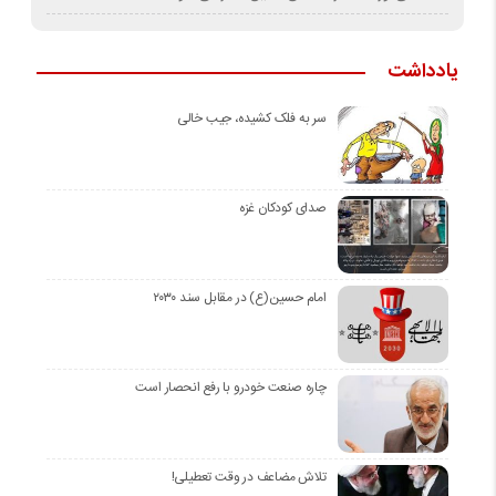
یادداشت
سر به فلک کشیده، جیب خالی
صدای کودکان غزه
امام حسین(ع) در مقابل سند ۲۰۳۰
چاره صنعت خودرو با رفع انحصار است
تلاش مضاعف در وقت تعطیلی!