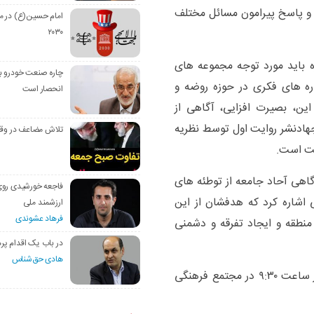
و پاسخ پیرامون مسائل مختلف
امام حسین(ع) در م
۲۰۳۰
زه باید مورد توجه مجموعه های
چاره صنعت خودرو با
اره های فکری در حوزه روضه و
انحصار است
این، بصیرت افزایی، آگاهی از
هادنشر روایت اول توسط نظریه
تلاش مضاعف در وق
ست است.
گاهی آحاد جامعه از توطئه های
فاجعه خورشیدی رو
اشاره کرد که هدفشان از این
ارزشمند ملی
فرهاد عشوندی
نطقه و ایجاد تفرقه و دشمنی
در باب یک اقدام پره
هادی حق‌شناس
گفتنی است، دومین جلسه این نشست، دوشنبه شب از ساعت ۹:۳۰ در مجتمع فرهنگی