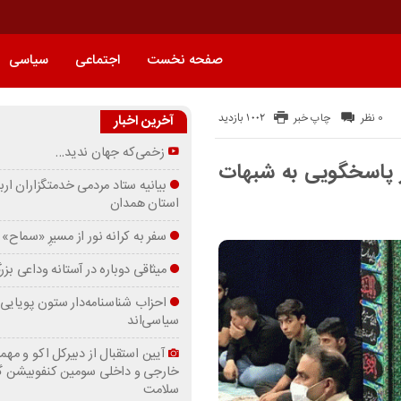
صفحه نخست
اجتماعی
سیاسی
1002 بازدید
0 نظر
چاپ خبر
آخرین اخبار
زخمی‌که جهان ندید…
پاسخگویی به شبهات
بیانیه ستاد مردمی خدمتگزاران ارب
استان همدان
سفر به کرانه‌ نور از مسیرِ «سماح»
میثاقی دوباره در آستانه‌ وداعی بز
احزاب شناسنامه‌دار ستون پویایی 
سیاسی‌اند
آیین استقبال از دبیرکل اکو و مهما
خارجی و داخلی سومین کنفوبیشن 
سلامت