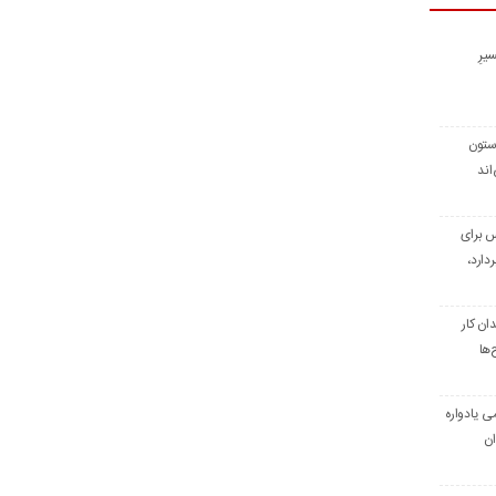
یرِ
 ستون
اند
س برای
دارد،
ن کار
‌ها
ی یادواره
ان