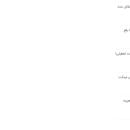
قابل سند
 رفع
ت تعطیلی!
ی نیمکت
زینه