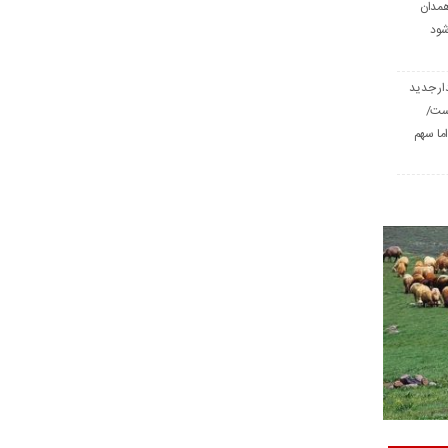
همدان
شود
ار جدید
است/
ا سهم