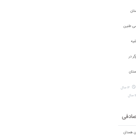
تان
شی طنین
شیه
ر در
ستان
3 سال
ادفی
ان همدان