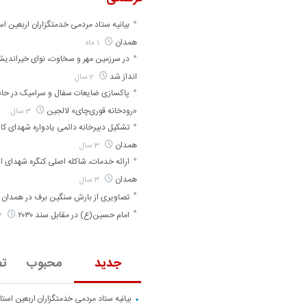
بیانیه ستاد مردمی خدمتگزاران اربعین اس
همدان
1 ماه
در سرزمین مهر و سخاوت، نوای خیراندی
انداز شد
2 سال
پاکسازی ضایعات سفال و سرامیک در حا
«رودخانه قوری‌چای» لالجین
3 سال
تشکیل دبیرخانه دائمی یادواره شهدای کارگ
همدان
3 سال
ارائه خدمات، شاکله اصلی کنگره شهدای ا
همدان
3 سال
تصاویری از بارش سنگین برف در همدان
امام حسین(ع) در مقابل سند ۲۰۳۰
3 سال
جدید
محبوب
تص
بیانیه ستاد مردمی خدمتگزاران اربعین است