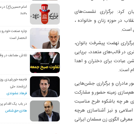
امام حسین(ع) در م
یان کرد: برگزاری نشست‌های
۲۰۳۰
قلاب در حوزه زنان و خانواده ،
ل است.
چاره صنعت خودرو با
انحصار است
 برگزاری نهضت پیشرفت بانوان،
ری در قالب‌های متعدد، برپایی
تلاش مضاعف در وق
ن عبادت برای دختران و اهدا
یام است.
فاجعه خورشیدی رو
ر مادران و برگزاری جشن‌هایی
ارزشمند ملی
فراهم‌سازی زمینه حضور و مشارکت
فرهاد عشوندی
زاری هر چه باشکوه طرح مناسبت
در باب یک اقدام پره
اسلامی و نیز آشناسازی هرچه
هادی حق‌شناس
 معرفی الگوی زن مسلمان ایرانی