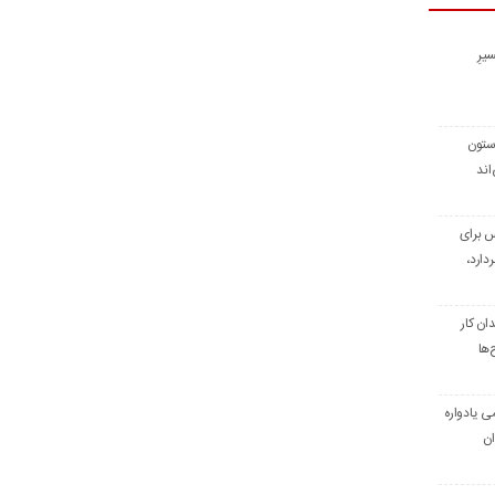
یرِ
 ستون
اند
س برای
دارد،
ن کار
‌ها
ی یادواره
ان