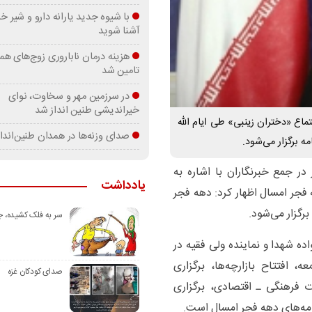
با شیوه جدید یارانه دارو و شیر
آشنا شوید
هزینه درمان ناباروری زوج‌های هم
تامین شد
در سرزمین مهر و سخاوت، نوای
خیراندیشی طنین انداز شد
تماع «دختران زینبی» طی ایام الله
صدای وزنه‌ها در همدان طنین‌اندا
در جمع خبرنگاران با اشاره به
یادداشت
فجر امسال اظهار کرد: دهه فجر
سر به فلک کشیده، 
ده شهدا و نماینده ولی فقیه در
، افتتاح بازارچه‌ها، برگزاری
صدای کودکان غزه
 فرهنگی ـ اقتصادی، برگزاری
نامه‌های دهه فجر امسال است.