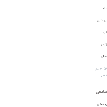
تان
شی طنین
شیه
ر در
ستان
3 سال
ادفی
ان همدان