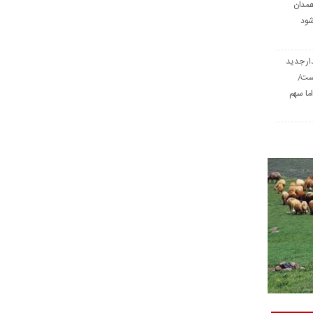
همدان
شود
ار جدید
است/
ا سهم