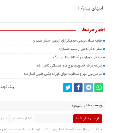
انتهای پیام/ آ
اخبار مرتبط
بیانیه ستاد مردمی خدمتگزاران اربعین استان همدان
سفر به کرانه‌ نور از مسیرِ «سماح»
میثاقی دوباره در آستانه‌ وداعی بزرگ
هزینه درمان ناباروری زوج‌های همدانی تامین شد
در سرزمین مهر و سخاوت، نوای خیراندیشی طنین انداز شد
لینک کوتاه
برچسب ها :
ناموجود
ارسال نظر شما
انتشار یافته : 0
در 
نظرات ارسال شده توسط شما، پس از تایید توسط مدیران سایت منتشر 