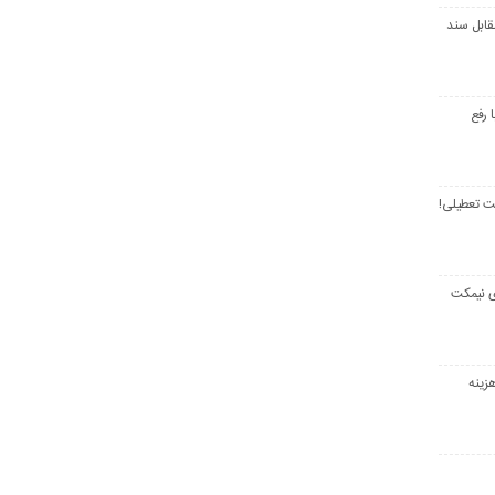
قابل سند
 رفع
ت تعطیلی!
ی نیمکت
زینه