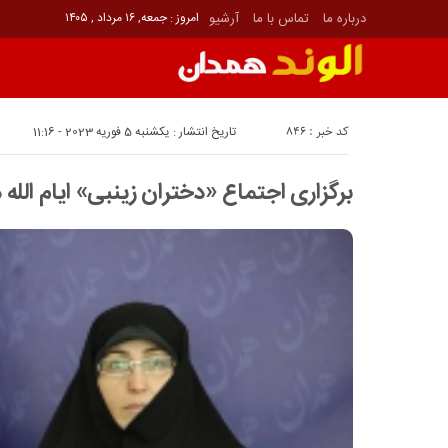
درباره ما
تماس با ما
آرشیو
امروز : جمعه, ۱۶ مرداد , ۱۴۰۵
کد خبر : 846
تاریخ انتشار : یکشنبه 5 فوریه 2023 - 11:16
برگزاری اجتماع «دختران زینبی» ایام الله