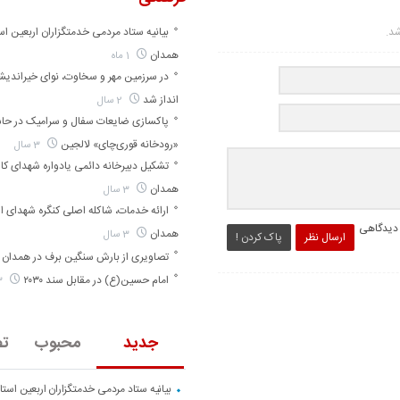
شد.
بیانیه ستاد مردمی خدمتگزاران اربعین اس
همدان
1 ماه
در سرزمین مهر و سخاوت، نوای خیراندی
انداز شد
2 سال
پاکسازی ضایعات سفال و سرامیک در حا
«رودخانه قوری‌چای» لالجین
3 سال
تشکیل دبیرخانه دائمی یادواره شهدای کارگ
همدان
3 سال
ارائه خدمات، شاکله اصلی کنگره شهدای ا
 دیدگاهی
همدان
3 سال
ارسال نظر
پاک کردن !
تصاویری از بارش سنگین برف در همدان
امام حسین(ع) در مقابل سند ۲۰۳۰
3 سال
جدید
محبوب
تص
بیانیه ستاد مردمی خدمتگزاران اربعین است