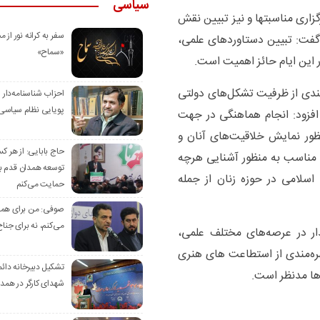
سیاسی
زاری مناسبتها و نیز تبیین نقش
سفر به کرانه‌ نور از مس
و گفت: تبیین دستاوردهای علمی،
«سماح»
 این ایام حائز اهمیت است.
 مندی از ظرفیت تشکل‌های دولتی
احزاب شناسنامه‌دار
پویایی نظام سیاسی‌
و افزود: انجام هماهنگی در جهت
نظور نمایش خلاقیت‌های آنان و
حاج بابایی: از هر ک
ی مناسب به منظور آشنایی هرچه
توسعه همدان قدم بر
 اسلامی در حوزه زنان از جمله
حمایت می‌کنم
صوفی: من برای همدا
می‌کنم، نه برای جناح
گذار در عرصه‌های مختلف علمی،
ه‌مندی از استطاعت‌ های هنری
تشکیل دبیرخانه دائم
ها مدنظر است.
شهدای کارگر در همد