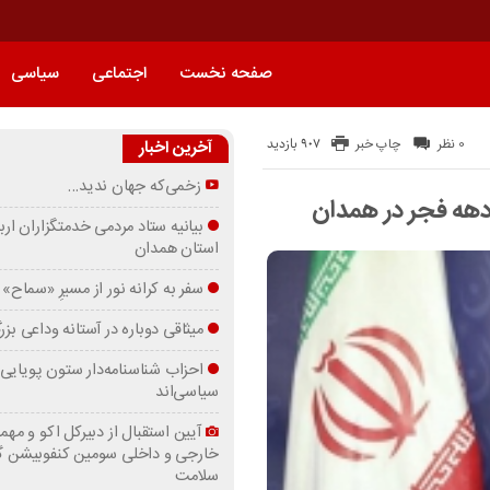
صفحه نخست
اجتماعی
سیاسی
907 بازدید
0 نظر
چاپ خبر
آخرین اخبار
زخمی‌که جهان ندید…
 دهه فجر در همدان
بیانیه ستاد مردمی خدمتگزاران ارب
استان همدان
سفر به کرانه‌ نور از مسیرِ «سماح»
میثاقی دوباره در آستانه‌ وداعی بز
احزاب شناسنامه‌دار ستون پویایی 
سیاسی‌اند
آیین استقبال از دبیرکل اکو و مهما
خارجی و داخلی سومین کنفوبیشن 
سلامت