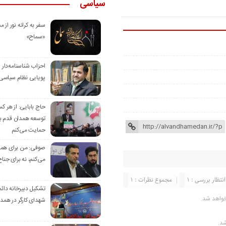
سیاسی
سفر به کرانه‌ نور از مس
«سماح»
احزاب شناسنامه‌دار
پویایی نظام سیاسی‌
حاج بابایی: از هر ک
توسعه همدان قدم بر
حمایت می‌کنم
صوفی: من برای همدا
می‌کنم، نه برای جناح
انتظار بررسی : 1
مجموع نظرات : 1
تشکیل دبیرخانه دائم
خواهد شد.
شهدای کارگر در همد
شد.