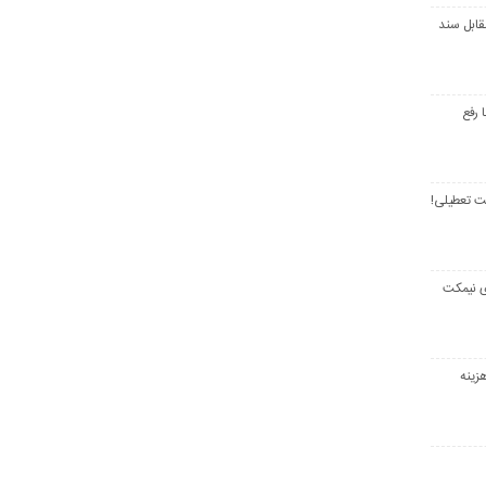
قابل سند
 رفع
ت تعطیلی!
ی نیمکت
زینه