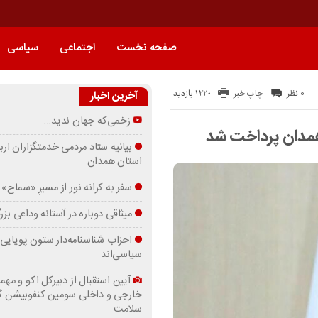
صفحه نخست
اجتماعی
سیاسی
1220 بازدید
0 نظر
چاپ خبر
آخرین اخبار
زخمی‌که جهان ندید…
همدان پرداخت شد
بیانیه ستاد مردمی خدمتگزاران ارب
استان همدان
سفر به کرانه‌ نور از مسیرِ «سماح»
میثاقی دوباره در آستانه‌ وداعی بز
احزاب شناسنامه‌دار ستون پویایی 
سیاسی‌اند
آیین استقبال از دبیرکل اکو و مهما
خارجی و داخلی سومین کنفوبیشن 
سلامت