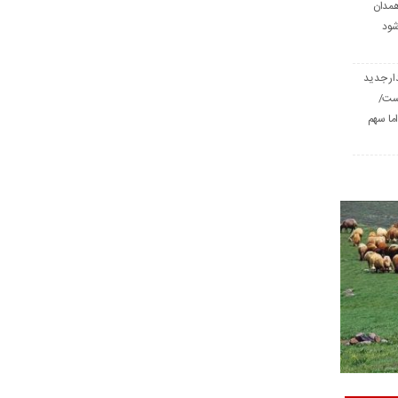
همدان
شود
ار جدید
است/
ا سهم