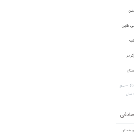
تان
شی طنین
شیه
ر در
ستان
3 سال
ادفی
ان همدان