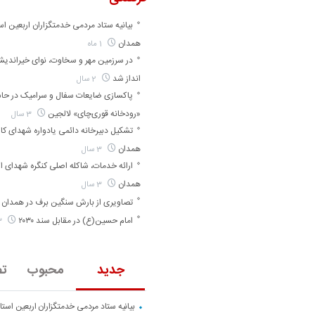
بیانیه ستاد مردمی خدمتگزاران اربعین اس
همدان
1 ماه
در سرزمین مهر و سخاوت، نوای خیراندی
انداز شد
2 سال
پاکسازی ضایعات سفال و سرامیک در حا
«رودخانه قوری‌چای» لالجین
3 سال
تشکیل دبیرخانه دائمی یادواره شهدای کارگ
همدان
3 سال
ارائه خدمات، شاکله اصلی کنگره شهدای ا
همدان
3 سال
تصاویری از بارش سنگین برف در همدان
امام حسین(ع) در مقابل سند ۲۰۳۰
3 سال
جدید
محبوب
تص
بیانیه ستاد مردمی خدمتگزاران اربعین است