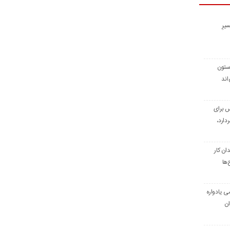
یرِ
 ستون
اند
س برای
دارد،
ن کار
‌ها
ی یادواره
ان