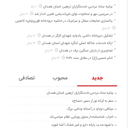
بیانیه ستاد مردمی خدمتگزاران اربعین استان همدان
1 ماه
در سرزمین مهر و سخاوت، نوای خیراندیشی طنین انداز شد
2 سال
پاکسازی ضایعات سفال و سرامیک در حاشیه «رودخانه قوری‌چای» لالجین
3 سال
تشکیل دبیرخانه دائمی یادواره شهدای کارگر در همدان
3 سال
ارائه خدمات، شاکله اصلی کنگره شهدای استان همدان
3 سال
تصاویری از بارش سنگین برف در همدان
3 سال
امام حسین(ع) در مقابل سند ۲۰۳۰
3 سال
جدید
محبوب
تصادفی
بیانیه ستاد مردمی خدمتگزاران اربعین استان همدان
سفر به کرانه‌ نور از مسیرِ «سماح»
میثاقی دوباره در آستانه‌ وداعی بزرگ
احزاب شناسنامه‌دار ستون پویایی نظام سیاسی‌اند
با شیوه جدید یارانه دارو و شیر خشک آشنا شوید