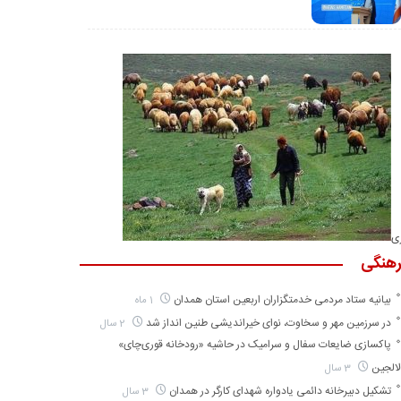
ری
هنگی
بیانیه ستاد مردمی خدمتگزاران اربعین استان همدان
1 ماه
در سرزمین مهر و سخاوت، نوای خیراندیشی طنین انداز شد
2 سال
پاکسازی ضایعات سفال و سرامیک در حاشیه «رودخانه قوری‌چای»
الجین
3 سال
تشکیل دبیرخانه دائمی یادواره شهدای کارگر در همدان
3 سال