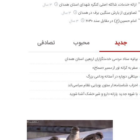
ارائه خدمات، شاکله اصلی کنگره شهدای استان همدان
3 سال
تصاویری از بارش سنگین برف در همدان
3 سال
امام حسین(ع) در مقابل سند ۲۰۳۰
3 سال
جدید
محبوب
تصادفی
بیانیه ستاد مردمی خدمتگزاران اربعین استان همدان
سفر به کرانه‌ نور از مسیرِ «سماح»
میثاقی دوباره در آستانه‌ وداعی بزرگ
احزاب شناسنامه‌دار ستون پویایی نظام سیاسی‌اند
با شیوه جدید یارانه دارو و شیر خشک آشنا شوید