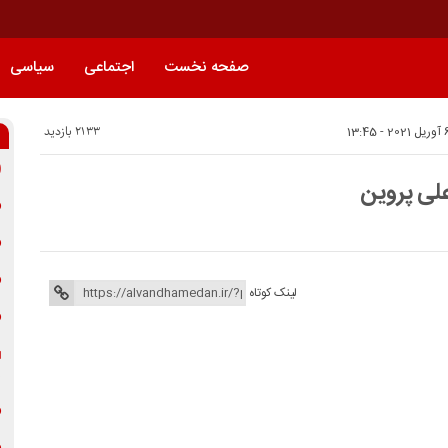
صفحه نخست
اجتماعی
سیاسی
2133 بازدید
علی پروین
لینک کوتاه
س