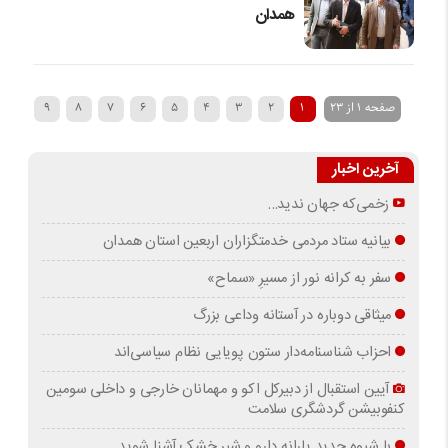
همدان
صفحه 1 از 23
1
2
3
4
5
6
7
8
9
10
آخرین اخبار
زخمی‌که جهان ندید…
بیانیه ستاد مردمی خدمتگزاران اربعین استان همدان
سفر به کرانه‌ نور از مسیرِ «سماح»
میثاقی دوباره در آستانه‌ وداعی بزرگ
احزاب شناسنامه‌دار ستون پویایی نظام سیاسی‌اند
آیین استقبال از دبیرکل اکو و مهمانان خارجی و داخلی سومین
کنفوبیشن گردشگری سلامت
با شیوه جدید یارانه دارو و شیر خشک آشنا شوید