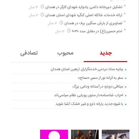
تشکیل دبیرخانه دائمی یادواره شهدای کارگر در همدان
3 سال
ارائه خدمات، شاکله اصلی کنگره شهدای استان همدان
3 سال
تصاویری از بارش سنگین برف در همدان
3 سال
امام حسین(ع) در مقابل سند ۲۰۳۰
3 سال
جدید
محبوب
تصادفی
بیانیه ستاد مردمی خدمتگزاران اربعین استان همدان
سفر به کرانه‌ نور از مسیرِ «سماح»
میثاقی دوباره در آستانه‌ وداعی بزرگ
احزاب شناسنامه‌دار ستون پویایی نظام سیاسی‌اند
با شیوه جدید یارانه دارو و شیر خشک آشنا شوید