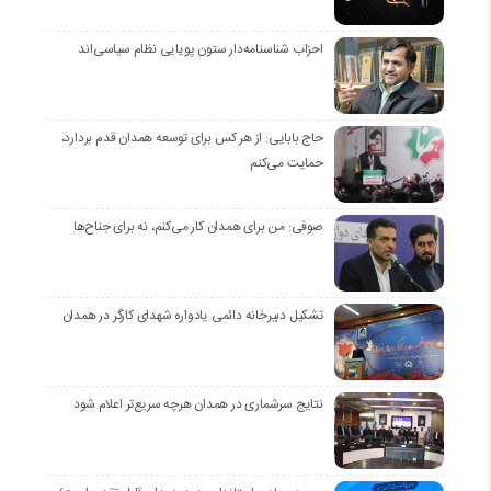
احزاب شناسنامه‌دار ستون پویایی نظام سیاسی‌اند
حاج بابایی: از هر کس برای توسعه همدان قدم بردارد،
حمایت می‌کنم
صوفی: من برای همدان کار می‌کنم، نه برای جناح‌ها
تشکیل دبیرخانه دائمی یادواره شهدای کارگر در همدان
نتایج سرشماری در همدان هرچه سریع‌تر اعلام شود