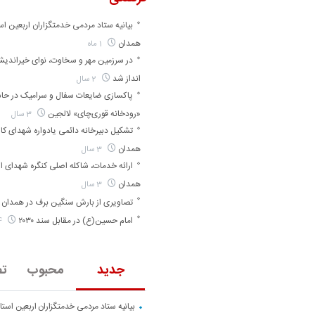
بیانیه ستاد مردمی خدمتگزاران اربعین اس
همدان
1 ماه
در سرزمین مهر و سخاوت، نوای خیراندی
انداز شد
2 سال
پاکسازی ضایعات سفال و سرامیک در حا
«رودخانه قوری‌چای» لالجین
3 سال
تشکیل دبیرخانه دائمی یادواره شهدای کارگ
همدان
3 سال
ارائه خدمات، شاکله اصلی کنگره شهدای ا
همدان
3 سال
تصاویری از بارش سنگین برف در همدان
امام حسین(ع) در مقابل سند ۲۰۳۰
4 سال
جدید
محبوب
تص
بیانیه ستاد مردمی خدمتگزاران اربعین است