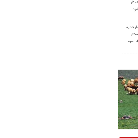
همدان
شود
ار جدید
است/
ا سهم