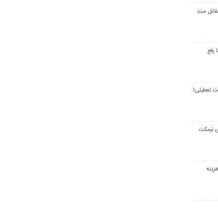
قابل سند
 رفع
ت تعطیلی!
ی نیمکت
زینه