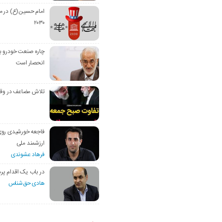
امام حسین(ع) در م
۲۰۳۰
چاره صنعت خودرو با
انحصار است
تلاش مضاعف در وق
فاجعه خورشیدی رو
ارزشمند ملی
فرهاد عشوندی
در باب یک اقدام پره
هادی حق‌شناس