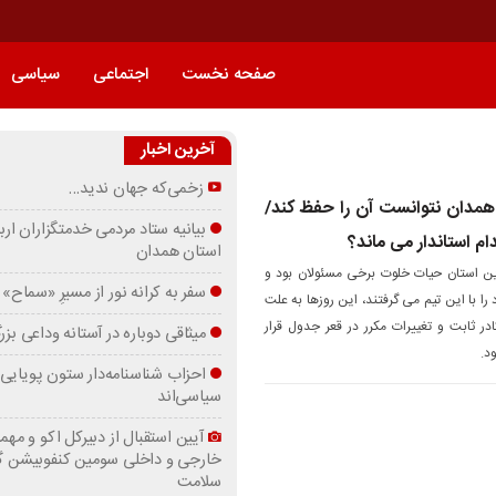
صفحه نخست
اجتماعی
سیاسی
آخرین اخبار
زخمی‌که جهان ندید…
 همدان نتوانست آن را حفظ کند/
بیانیه ستاد مردمی خدمتگزاران ارب
م استاندار می ماند؟
استان همدان
ن استان حیات خلوت برخی مسئولان بود و
سفر به کرانه‌ نور از مسیرِ «سماح»
 با این تیم می گرفتند، این روزها به علت
 ثابت و تغییرات مکرر در قعر جدول قرار
میثاقی دوباره در آستانه‌ وداعی بز
د.
احزاب شناسنامه‌دار ستون پویایی 
سیاسی‌اند
آیین استقبال از دبیرکل اکو و مهما
خارجی و داخلی سومین کنفوبیشن 
سلامت