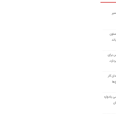
یرِ
 ستون
اند
س برای
دارد،
ن کار
‌ها
ی یادواره
ان