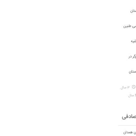
تان
شی طنین
شیه
ر در
ستان
3 سال
ادفی
ان همدان