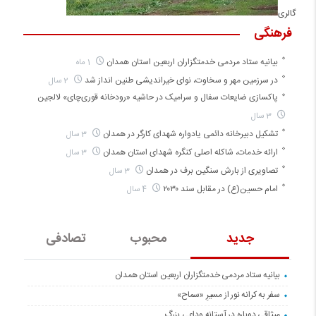
گالری
فرهنگی
بیانیه ستاد مردمی خدمتگزاران اربعین استان همدان
1 ماه
در سرزمین مهر و سخاوت، نوای خیراندیشی طنین انداز شد
2 سال
پاکسازی ضایعات سفال و سرامیک در حاشیه «رودخانه قوری‌چای» لالجین
3 سال
تشکیل دبیرخانه دائمی یادواره شهدای کارگر در همدان
3 سال
ارائه خدمات، شاکله اصلی کنگره شهدای استان همدان
3 سال
تصاویری از بارش سنگین برف در همدان
3 سال
امام حسین(ع) در مقابل سند ۲۰۳۰
4 سال
جدید
محبوب
تصادفی
بیانیه ستاد مردمی خدمتگزاران اربعین استان همدان
سفر به کرانه‌ نور از مسیرِ «سماح»
میثاقی دوباره در آستانه‌ وداعی بزرگ