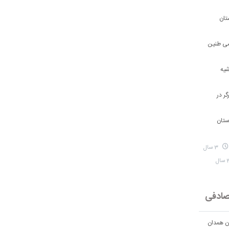
تان
شی طنین
شیه
ر در
ستان
3 سال
ادفی
ان همدان