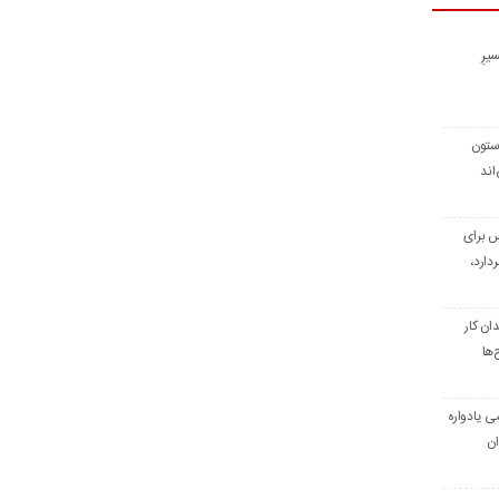
یرِ
 ستون
اند
س برای
دارد،
ن کار
‌ها
ی یادواره
ان