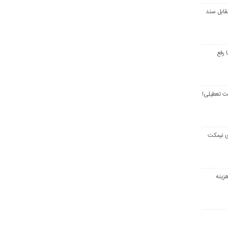
قابل سند
 رفع
ت تعطیلی!
ی نیمکت
زینه