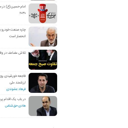
امام حسین(ع) در م
۲۰۳۰
چاره صنعت خودرو با
انحصار است
تلاش مضاعف در وق
فاجعه خورشیدی رو
ارزشمند ملی
فرهاد عشوندی
در باب یک اقدام پره
هادی حق‌شناس