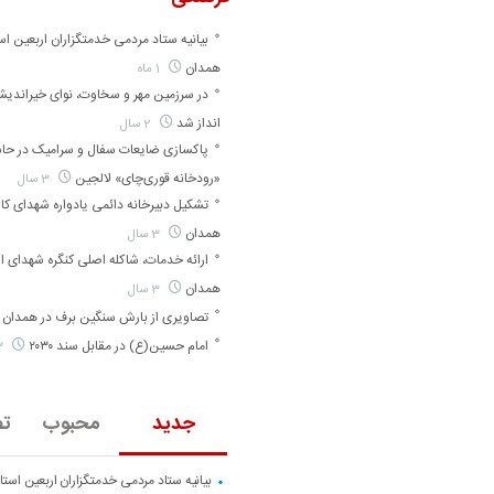
بیانیه ستاد مردمی خدمتگزاران اربعین اس
همدان
1 ماه
در سرزمین مهر و سخاوت، نوای خیراندی
انداز شد
2 سال
پاکسازی ضایعات سفال و سرامیک در حا
«رودخانه قوری‌چای» لالجین
3 سال
تشکیل دبیرخانه دائمی یادواره شهدای کارگ
همدان
3 سال
ارائه خدمات، شاکله اصلی کنگره شهدای ا
همدان
3 سال
تصاویری از بارش سنگین برف در همدان
امام حسین(ع) در مقابل سند ۲۰۳۰
3 سال
جدید
محبوب
تص
بیانیه ستاد مردمی خدمتگزاران اربعین است