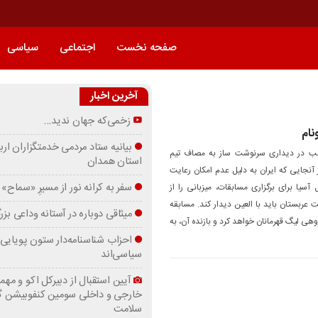
صفحه نخست
اجتماعی
سیاسی
آخرین اخبار
زخمی‌که جهان ندید…
نام
بیانیه ستاد مردمی خدمتگزاران ارب
مشب در دیداری سرنوشت ساز به مصاف تیم
استان همدان
ز آنجایی که ایران به دلیل عدم امکان رعایت
سفر به کرانه‌ نور از مسیرِ «سماح»
آسیا برای برگزاری مسابقات، میزبانی را از
عربستان باید با العین دیدار کند. مسابقه
میثاقی دوباره در آستانه‌ وداعی بز
وهی لیگ قهرمانان خواهد کرد و بازنده آن، به
احزاب شناسنامه‌دار ستون پویایی 
سیاسی‌اند
آیین استقبال از دبیرکل اکو و مهما
خارجی و داخلی سومین کنفوبیشن 
سلامت