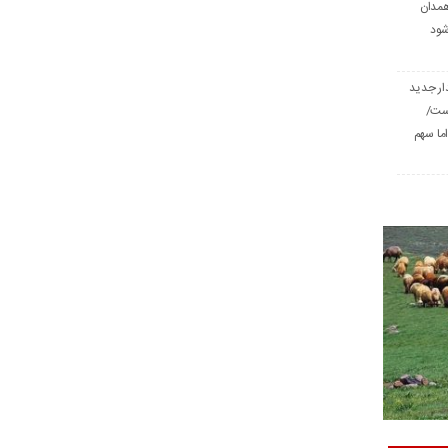
همدان
شود
ار جدید
است/
ا سهم