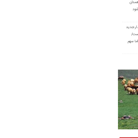
همدان
شود
ار جدید
است/
ا سهم