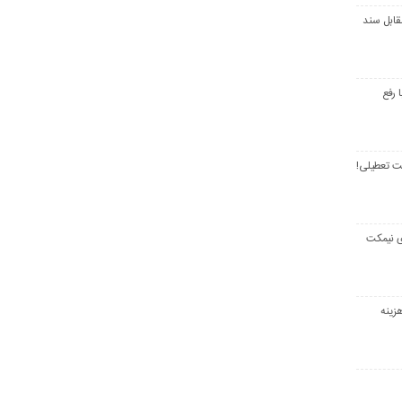
قابل سند
 رفع
ت تعطیلی!
ی نیمکت
زینه