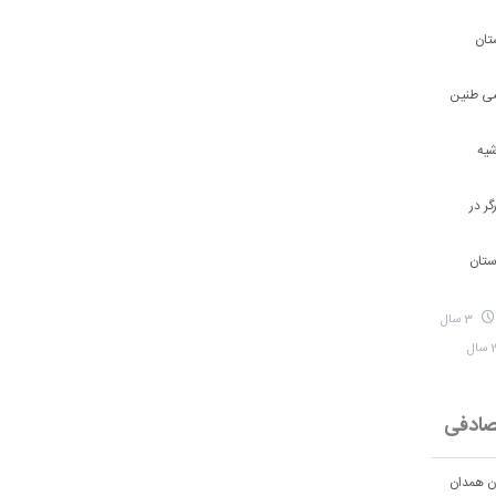
تان
شی طنین
شیه
ر در
ستان
3 سال
ادفی
ان همدان