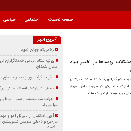
صفحه نخست
اجتماعی
سیاسی
آخرین اخبار
زخمی‌که جهان ندید…
بیانیه ستاد مردمی خدمتگزاران ارب
مشکلات روستاها در اختیار بنیاد
استان همدان
سفر به کرانه‌ نور از مسیرِ «سماح»
ه مرادبیگ با تبریک هفته وحدت و میلاد پر
اد امنیت و آسایش در شرایط خاص شروع
میثاقی دوباره در آستانه‌ وداعی بز
های بارز حکومت ایشان دانستند.
احزاب شناسنامه‌دار ستون پویایی 
سیاسی‌اند
آیین استقبال از دبیرکل اکو و مهما
خارجی و داخلی سومین کنفوبیشن 
سلامت