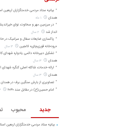
بیانیه ستاد مردمی خدمتگزاران اربعین اس
همدان
1 ماه
در سرزمین مهر و سخاوت، نوای خیراندی
انداز شد
2 سال
پاکسازی ضایعات سفال و سرامیک در حا
«رودخانه قوری‌چای» لالجین
3 سال
تشکیل دبیرخانه دائمی یادواره شهدای کارگ
همدان
3 سال
ارائه خدمات، شاکله اصلی کنگره شهدای ا
همدان
3 سال
تصاویری از بارش سنگین برف در همدان
امام حسین(ع) در مقابل سند ۲۰۳۰
3 سال
جدید
محبوب
تص
بیانیه ستاد مردمی خدمتگزاران اربعین است