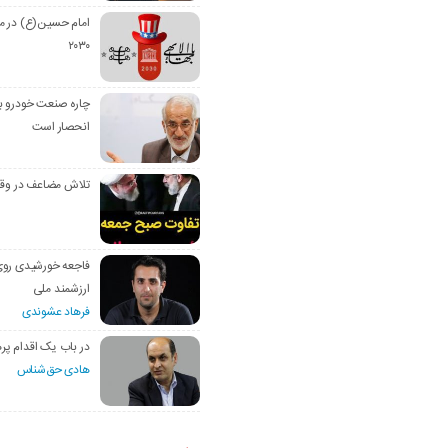
امام حسین(ع) در م
۲۰۳۰
چاره صنعت خودرو با
انحصار است
تلاش مضاعف در وق
فاجعه خورشیدی رو
ارزشمند ملی
فرهاد عشوندی
در باب یک اقدام پره
هادی حق‌شناس