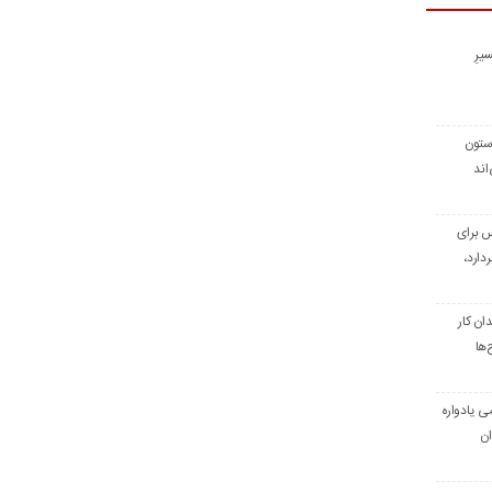
یرِ
 ستون
اند
س برای
دارد،
ن کار
‌ها
ی یادواره
ان