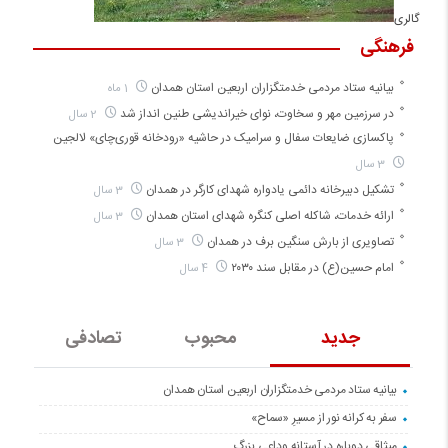
گالری
فرهنگی
بیانیه ستاد مردمی خدمتگزاران اربعین استان همدان
1 ماه
در سرزمین مهر و سخاوت، نوای خیراندیشی طنین انداز شد
2 سال
پاکسازی ضایعات سفال و سرامیک در حاشیه «رودخانه قوری‌چای» لالجین
3 سال
تشکیل دبیرخانه دائمی یادواره شهدای کارگر در همدان
3 سال
ارائه خدمات، شاکله اصلی کنگره شهدای استان همدان
3 سال
تصاویری از بارش سنگین برف در همدان
3 سال
امام حسین(ع) در مقابل سند ۲۰۳۰
4 سال
جدید
محبوب
تصادفی
بیانیه ستاد مردمی خدمتگزاران اربعین استان همدان
سفر به کرانه‌ نور از مسیرِ «سماح»
میثاقی دوباره در آستانه‌ وداعی بزرگ