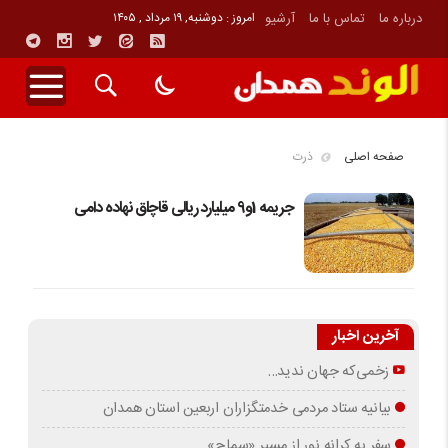
درباره ما
تماس با ما
آرشیو
امروز : دوشنبه, ۱۹ مرداد , ۱۴۰۵
صفحه اصلی
ذرت
جریمه 1و9 میلیارد ریالی قاچاق نهاده دامی
آخرین اخبار
زخمی‌که جهان ندید…
بیانیه ستاد مردمی خدمتگزاران اربعین استان همدان
سفر به کرانه‌ نور از مسیرِ «سماح»