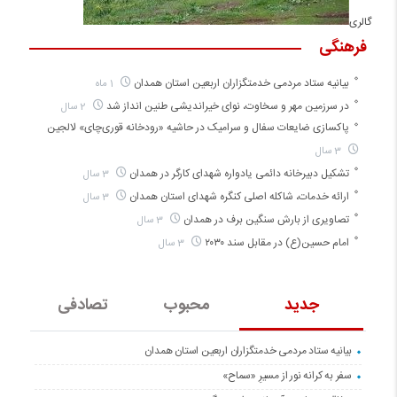
گالری
فرهنگی
بیانیه ستاد مردمی خدمتگزاران اربعین استان همدان
1 ماه
در سرزمین مهر و سخاوت، نوای خیراندیشی طنین انداز شد
2 سال
پاکسازی ضایعات سفال و سرامیک در حاشیه «رودخانه قوری‌چای» لالجین
3 سال
تشکیل دبیرخانه دائمی یادواره شهدای کارگر در همدان
3 سال
ارائه خدمات، شاکله اصلی کنگره شهدای استان همدان
3 سال
تصاویری از بارش سنگین برف در همدان
3 سال
امام حسین(ع) در مقابل سند ۲۰۳۰
3 سال
جدید
محبوب
تصادفی
بیانیه ستاد مردمی خدمتگزاران اربعین استان همدان
سفر به کرانه‌ نور از مسیرِ «سماح»