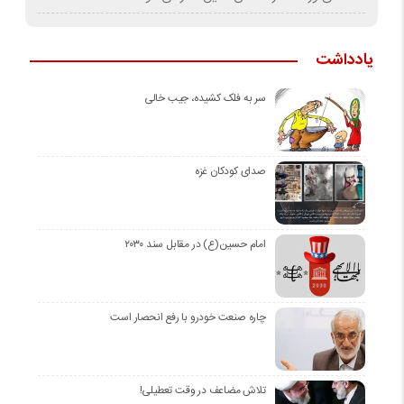
یادداشت
سر به فلک کشیده، جیب خالی
صدای کودکان غزه
امام حسین(ع) در مقابل سند ۲۰۳۰
چاره صنعت خودرو با رفع انحصار است
تلاش مضاعف در وقت تعطیلی!