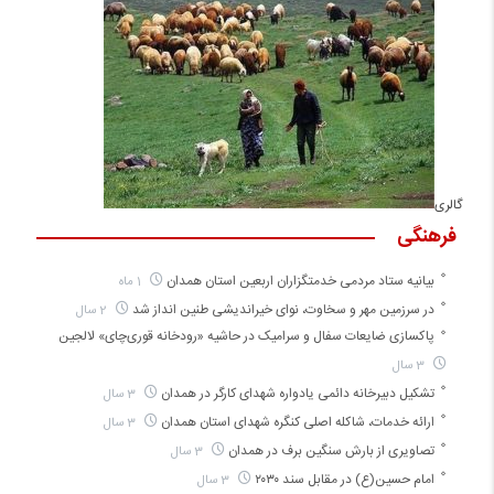
گالری
فرهنگی
بیانیه ستاد مردمی خدمتگزاران اربعین استان همدان
1 ماه
در سرزمین مهر و سخاوت، نوای خیراندیشی طنین انداز شد
2 سال
پاکسازی ضایعات سفال و سرامیک در حاشیه «رودخانه قوری‌چای» لالجین
3 سال
تشکیل دبیرخانه دائمی یادواره شهدای کارگر در همدان
3 سال
ارائه خدمات، شاکله اصلی کنگره شهدای استان همدان
3 سال
تصاویری از بارش سنگین برف در همدان
3 سال
امام حسین(ع) در مقابل سند ۲۰۳۰
3 سال