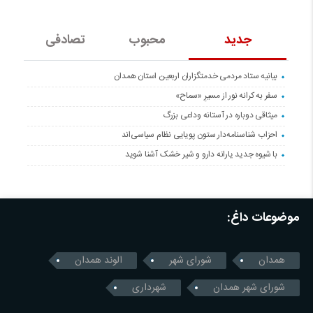
جدید
محبوب
تصادفی
بیانیه ستاد مردمی خدمتگزاران اربعین استان همدان
سفر به کرانه‌ نور از مسیرِ «سماح»
میثاقی دوباره در آستانه‌ وداعی بزرگ
احزاب شناسنامه‌دار ستون پویایی نظام سیاسی‌اند
با شیوه جدید یارانه دارو و شیر خشک آشنا شوید
موضوعات داغ:
همدان
شورای شهر
الوند همدان
شورای شهر همدان
شهرداری