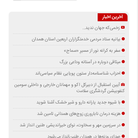
آخرین اخبار
زخمی‌که جهان ندید…
بیانیه ستاد مردمی خدمتگزاران اربعین استان همدان
سفر به کرانه‌ نور از مسیرِ «سماح»
میثاقی دوباره در آستانه‌ وداعی بزرگ
احزاب شناسنامه‌دار ستون پویایی نظام سیاسی‌اند
آیین استقبال از دبیرکل اکو و مهمانان خارجی و داخلی سومین
کنفوبیشن گردشگری سلامت
با شیوه جدید یارانه دارو و شیر خشک آشنا شوید
هزینه درمان ناباروری زوج‌های همدانی تامین شد
در سرزمین مهر و سخاوت، نوای خیراندیشی طنین انداز شد
صدای وزنه‌ها در همدان طنین‌انداز می‌شود