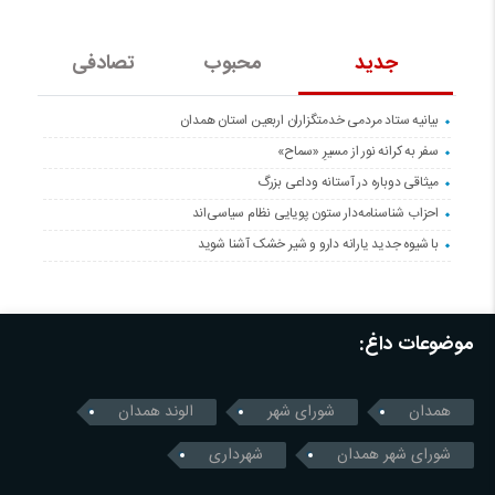
جدید
محبوب
تصادفی
بیانیه ستاد مردمی خدمتگزاران اربعین استان همدان
سفر به کرانه‌ نور از مسیرِ «سماح»
میثاقی دوباره در آستانه‌ وداعی بزرگ
احزاب شناسنامه‌دار ستون پویایی نظام سیاسی‌اند
با شیوه جدید یارانه دارو و شیر خشک آشنا شوید
موضوعات داغ:
همدان
شورای شهر
الوند همدان
شورای شهر همدان
شهرداری