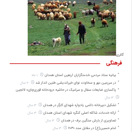
گالری
فرهنگی
بیانیه ستاد مردمی خدمتگزاران اربعین استان همدان
1 ماه
در سرزمین مهر و سخاوت، نوای خیراندیشی طنین انداز شد
2 سال
پاکسازی ضایعات سفال و سرامیک در حاشیه «رودخانه قوری‌چای» لالجین
3 سال
تشکیل دبیرخانه دائمی یادواره شهدای کارگر در همدان
3 سال
ارائه خدمات، شاکله اصلی کنگره شهدای استان همدان
3 سال
تصاویری از بارش سنگین برف در همدان
3 سال
امام حسین(ع) در مقابل سند ۲۰۳۰
3 سال