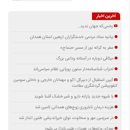
آخرین اخبار
زخمی‌که جهان ندید…
بیانیه ستاد مردمی خدمتگزاران اربعین استان همدان
سفر به کرانه‌ نور از مسیرِ «سماح»
میثاقی دوباره در آستانه‌ وداعی بزرگ
احزاب شناسنامه‌دار ستون پویایی نظام سیاسی‌اند
آیین استقبال از دبیرکل اکو و مهمانان خارجی و داخلی سومین
کنفوبیشن گردشگری سلامت
با شیوه جدید یارانه دارو و شیر خشک آشنا شوید
هزینه درمان ناباروری زوج‌های همدانی تامین شد
در سرزمین مهر و سخاوت، نوای خیراندیشی طنین انداز شد
صدای وزنه‌ها در همدان طنین‌انداز می‌شود