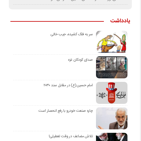
یادداشت
سر به فلک کشیده، جیب خالی
صدای کودکان غزه
امام حسین(ع) در مقابل سند ۲۰۳۰
چاره صنعت خودرو با رفع انحصار است
تلاش مضاعف در وقت تعطیلی!