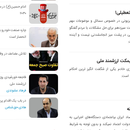
امام حسین(ع) در م
عطیلی!
۲۰۳۰
لویزیونی در خصوص مسائل و موضوعات مهم
ت سیزدهم برای حل مشکلات، با مردم گفتگو
چاره صنعت خودرو با
کرد و اعلام نمود، کارهای میدانی در پشت میز انجام‎شدنی‎ نیست و آینده
انحصار است
.
تلاش مضاعف در وق
مکت ارزشمند ملی
ی خادم یکی از شگفت انگیز ترین احکام
ن است.
فاجعه خورشیدی رو
ارزشمند ملی
فرهاد عشوندی
در باب یک اقدام پره
هادی حق‌شناس
ه
یکی از مهمترین مشکلات اقتصاد ایران بی‎اعتمادی دستگاه‌های اجرایی به
یکدیگر است. وقتی مجلس به دولت اعتماد نمی‎کند و بدون توجه به شرایط