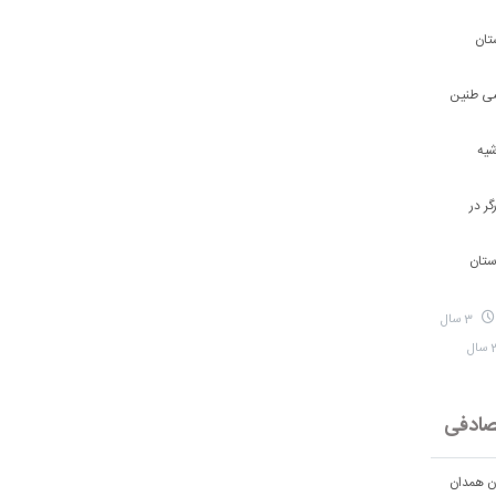
تان
شی طنین
شیه
ر در
ستان
3 سال
ادفی
ان همدان