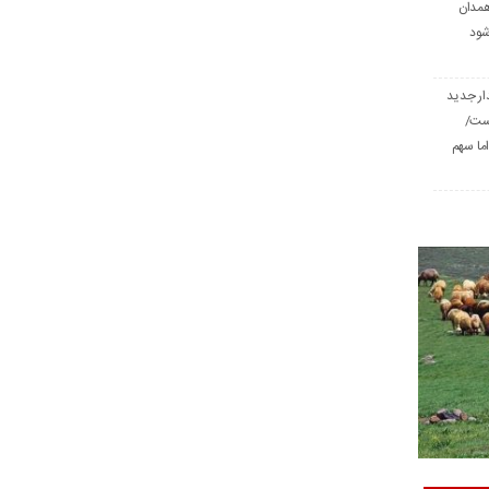
همدان
شود
ار جدید
است/
ا سهم