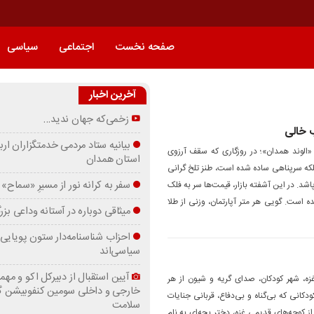
صفحه نخست
اجتماعی
سیاسی
آخرین اخبار
زخمی‌که جهان ندید…
 خالی
بیانیه ستاد مردمی خدمتگزاران ارب
«الوند همدان»؛ در روزگاری که سقف آرزوی
استان همدان
بلکه سرپناهی ساده شده است، طنز تلخ گرانی
سفر به کرانه‌ نور از مسیرِ «سماح»
د. در این آشفته بازار، قیمت‌ها سر به فلک
 است. گویی هر متر آپارتمان، وزنی از طلا
میثاقی دوباره در آستانه‌ وداعی بز
احزاب شناسنامه‌دار ستون پویایی 
سیاسی‌اند
آیین استقبال از دبیرکل اکو و مهما
زه، شهر کودکان، صدای گریه و شیون از هر
خارجی و داخلی سومین کنفوبیشن 
دکانی که بی‌گناه و بی‌دفاع، قربانی جنایات
سلامت
ز کوچه‌های قدیمی غزه، دختر بچه‌ای به نام