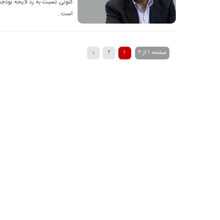
کنونی نسبت به رد لایحه بودجه 
است .
صفحه 1 از 2
1
2
›