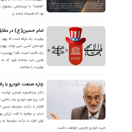
“فاطمه” با دوستانش مشغول با
بود که همیشه لبخند بر
امام حسین(ع) در مقابل سن
بهاییت یک فرقه است که یهود آن
خودشان کسی نمی تواند یهودی 
یک قاعده است، فلذا یهودییت 
هایی باید ساخته شود که به 
بهاییت را ساختند.
چاره صنعت خودرو با رف
دکتر عبدالمجید شیخی نوشت: با
کند زیرا خود خودرو ساز داخلی ا
اقشار با درآمد متوسط، ترسی 
ندارد و بعلاوه با افت ارزش پو
توان افراد با درآمد متوسط به پ
خرید خودرو خارجی خواهند داشت.