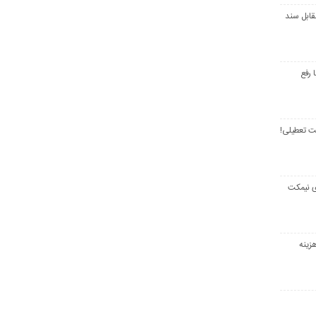
قابل سند
 رفع
ت تعطیلی!
ی نیمکت
زینه