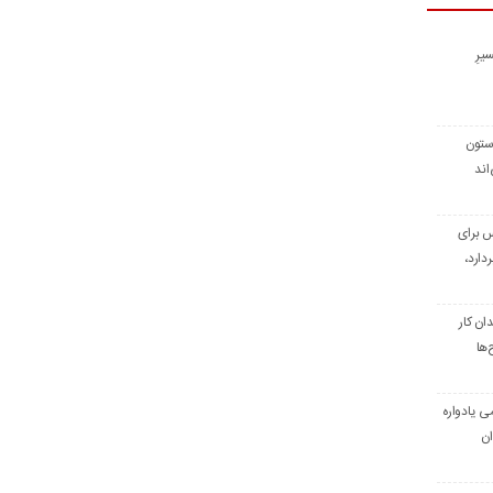
یرِ
 ستون
اند
س برای
دارد،
ن کار
‌ها
ی یادواره
ان