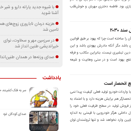
زی بود. فاطمه دختری مهربان و خوش‌قلب
با شیوه جدید یارانه دارو و شیر
آشنا شوید
هزینه درمان ناباروری زوج‌های هم
تامین شد
د ۲۰۳۰
 را ساخته است چرا که یهود بر طبق قوانین
در سرزمین مهر و سخاوت، نوای
باشد مگر آنکه مادرش یهودی باشد و این
خیراندیشی طنین انداز شد
دین تبشیری نیست، بنابراین مکاتب و فرقه
صدای وزنه‌ها در همدان طنین‌اندا
نفع یهود است و در سنی وهابیت و شیعه
یادداشت
ع انحصار است
سر به فلک کشیده، 
 واردات خودرو تولید فعلی کیفیت پیدا نمی
نحصارگر هم برایش هزینه دارد و با اعتماد به
از فروش تولید در سطح ظرفیت فعلی خود را
ل داخلی هرگز خودرویی با قیمتی به اندازه
صدای کودکان غزه
ایین وارد نخواهد شد و تنها ثروتمندان توان