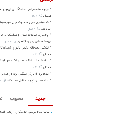
بیانیه ستاد مردمی خدمتگزاران اربعین اس
همدان
1 ماه
در سرزمین مهر و سخاوت، نوای خیراندی
انداز شد
2 سال
پاکسازی ضایعات سفال و سرامیک در حا
«رودخانه قوری‌چای» لالجین
3 سال
تشکیل دبیرخانه دائمی یادواره شهدای کارگ
همدان
3 سال
ارائه خدمات، شاکله اصلی کنگره شهدای ا
همدان
3 سال
تصاویری از بارش سنگین برف در همدان
امام حسین(ع) در مقابل سند ۲۰۳۰
3 سال
جدید
محبوب
تص
بیانیه ستاد مردمی خدمتگزاران اربعین است