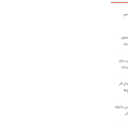
یرِ
 ستون
اند
س برای
دارد،
ن کار
‌ها
ی یادواره
ان