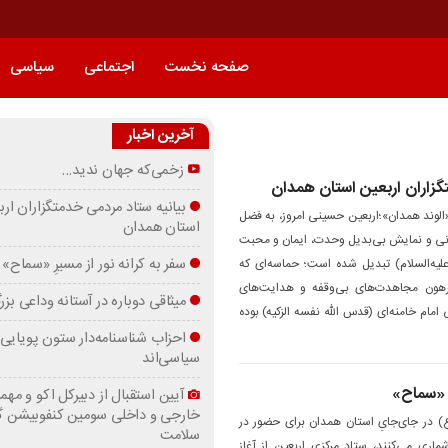
صفحه نخست
اجتماعی
سیاسی
آخرین اخبار
زخمی‌که جهان ندید…
گزاران اربعین استان همدان
بیانیه ستاد مردمی خدمتگزاران ارب
الوند همدان»؛اربعین حسینی امروز، به فضل
استان همدان
سانی و نمایش بی‌بدیل وحدت، ایمان و محبت
سفر به کرانه‌ نور از مسیرِ «سماح»
لیه‌السلام) تبدیل شده است؛ حماسه‌ای که
رهون مجاهدت‌های بی‌وقفه و هدایت‌های
میثاقی دوباره در آستانه‌ وداعی بز
امام خامنه‌ای (قدس الله نفسه الزکیه) بوده
احزاب شناسنامه‌دار ستون پویایی 
سیاسی‌اند
رِ «سماح»
آیین استقبال از دبیرکل اکو و مهما
خارجی و داخلی سومین کنفوبیشن 
(ع) در جای‌جایِ استان همدان برای حضور در
سلامت
ماری می‌کنند، ستاد مرکزی اربعین از آغاز