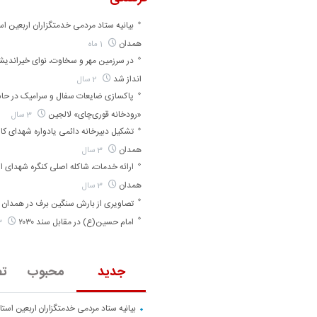
بیانیه ستاد مردمی خدمتگزاران اربعین اس
همدان
1 ماه
در سرزمین مهر و سخاوت، نوای خیراندی
انداز شد
2 سال
پاکسازی ضایعات سفال و سرامیک در حا
«رودخانه قوری‌چای» لالجین
3 سال
تشکیل دبیرخانه دائمی یادواره شهدای کارگ
همدان
3 سال
ارائه خدمات، شاکله اصلی کنگره شهدای ا
همدان
3 سال
تصاویری از بارش سنگین برف در همدان
امام حسین(ع) در مقابل سند ۲۰۳۰
3 سال
جدید
محبوب
تص
بیانیه ستاد مردمی خدمتگزاران اربعین است