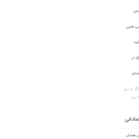
تان
شی طنین
شیه
ر در
ستان
3 سال
ادفی
ان همدان