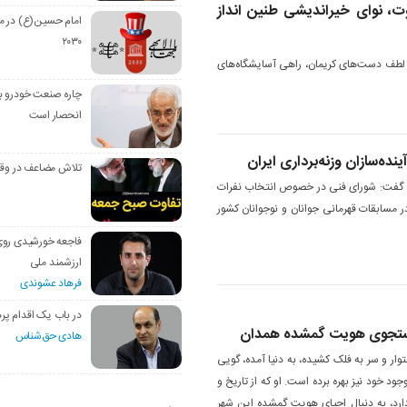
ت، نوای خیراندیشی طنین انداز
امام حسین(ع) در م
۲۰۳۰
لطف دست‌های کریمان، راهی آسایشگاه‌های
چاره صنعت خودرو با
انحصار است
ینده‌سازان وزنه‌برداری ایران
تلاش مضاعف در وق
 گفت: شورای فنی در خصوص انتخاب نفرات
ر مسابقات قهرمانی جوانان و نوجوانان کشور
فاجعه خورشیدی رو
ارزشمند ملی
فرهاد عشوندی
در باب یک اقدام پره
ر جستجوی هویت گمشده همدان
هادی حق‌شناس
ستوار و سر به فلک کشیده، به دنیا آمده، گویی
ود خود نیز بهره برده است. او که از تاریخ و
د، به دنبال احیای هویت گمشده این شهر