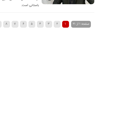
باستانی است.
صفحه 1 از 21
1
2
3
4
5
6
7
8