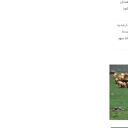
همدان
شود
ار جدید
است/
ا سهم