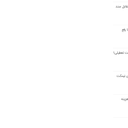
قابل سند
 رفع
ت تعطیلی!
ی نیمکت
زینه