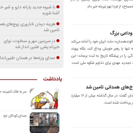
ماح» از فردا نهم تیرماه خبر داد.
با شیوه جدید یارانه دارو و شیر
آشنا شوید
هزینه درمان ناباروری زوج‌های هم
تامین شد
‌ وداعی بزرگ
در سرزمین مهر و سخاوت، نوای
لوندهمدان»؛ ملت ایران خود را آماده می‌کند
خیراندیشی طنین انداز شد
 تنها با رهبر خویش وداع کند، بلکه پیوند
ی را در پیشگاه تاریخ به ثبت برساند؛ این
صدای وزنه‌ها در همدان طنین‌اندا
ع، تجدید عهدی برای تداوم شکوه ملی است.
یادداشت
وج‌های همدانی تامین شد
سر به فلک کشیده، 
مدیرکل بیمه سلامت استان همدان گفت: در سال گذشته بیش از ۱۲ میلیارد
رور پرداخت شده است.
صدای کودکان غزه