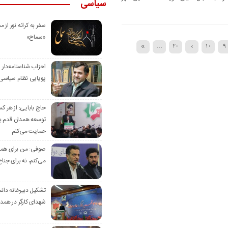
سیاسی
سفر به کرانه‌ نور از مس
«سماح»
»
...
20
›
10
9
احزاب شناسنامه‌دار
پویایی نظام سیاسی‌
حاج بابایی: از هر ک
توسعه همدان قدم بر
حمایت می‌کنم
صوفی: من برای همدا
می‌کنم، نه برای جناح
تشکیل دبیرخانه دائم
شهدای کارگر در همد